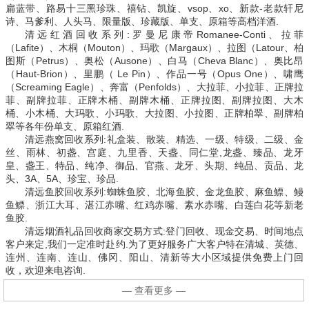
扁蓝带、路易十三黑珍珠、禧钻、凯旋、vsop、xo、新款-老款轩尼
诗、马爹利、人头马、限量版、珍藏版、单支、原箱等高档洋酒.
清远红酒回收系列:罗曼尼康帝Romanee-Conti、拉菲
（Lafite）、木桐（Mouton）、玛歌（Margaux）、拉图（Latour、柏
图斯（Petrus）、奥松（Ausone）、白马（Cheva Blanc）、奥比昂
（Haut-Brion）、里鹏（ Le Pin）、作品一号（Opus One）、啸鹰
（Screaming Eagle）、奔富（Penfolds）、大拉菲、小拉菲、正牌拉
菲、副牌拉菲、正牌木桶、副牌木桶、正牌拉图、副牌拉图、大木
桶、小木桶、大玛歌、小玛歌、大拉图、小拉图、正牌柏翠、副牌柏
翠等各年份单支、原箱红酒.
清远燕窝回收系列:礼盒装、散装、精选、一级、特级、二级、金
丝、雨林、初盏、宫庭、九里香、天盏、同仁堂,龙盏、臻品、龙牙
皇、盏王、特品、纯净、御品、官燕、龙牙、头期、纯品、贡品、龙
头、3A、5A、珍宝、珍品.
清远鱼胶回收系列:蜘蛛鱼胶、北海鱼胶、金龙鱼胶、麻鱼鳔、鳗
鱼鳔、浙江大耳、湛江赤嘴、红鸡赤嘴、素水赤嘴、白莲白花等新老
鱼胶.
清远烟酒礼品回收商家交易方式:登门回收、现金交易、时间地点
客户来定,我们一定准时赴约.为了更好服务广大客户特在清城、英德、
连州、连南、连山、佛冈、阳山、清新等大小区域提供免费上门回
收，欢迎来电咨询.
— 查看更多 —