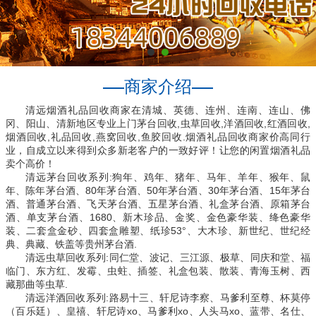
商家介绍
清远烟酒礼品回收商家在清城、英德、连州、连南、连山、佛
冈、阳山、清新地区专业上门茅台回收,虫草回收,洋酒回收,红酒回收,
烟酒回收,礼品回收,燕窝回收,鱼胶回收.烟酒礼品回收商家价高同行
业，自成立以来得到众多新老客户的一致好评！让您的闲置烟酒礼品
卖个高价！
清远茅台回收系列:狗年、鸡年、猪年、马年、羊年、猴年、鼠
年、陈年茅台酒、80年茅台酒、50年茅台酒、30年茅台酒、15年茅台
酒、普通茅台酒、飞天茅台酒、五星茅台酒、礼盒茅台酒、原箱茅台
酒、单支茅台酒、1680、新木珍品、金奖、金色豪华装、绛色豪华
装、二套盒金砂、四套盒雕塑、纸珍53°、大木珍、新世纪、世纪经
典、典藏、铁盖等贵州茅台酒.
清远虫草回收系列:同仁堂、波记、三江源、极草、同庆和堂、福
临门、东方红、发霉、虫蛀、插签、礼盒包装、散装、青海玉树、西
藏那曲等虫草.
清远洋酒回收系列:路易十三、轩尼诗李察、马爹利至尊、杯莫停
（百乐廷）、皇禧、轩尼诗xo、马爹利xo、人头马xo、蓝带、名仕、