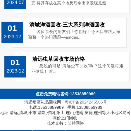
2024-07
完,将其存放在某个地反后拿出来发现竟然...
清城洋酒回收-三大系列洋酒回收
01
各位亲爱的朋友们！你们好！今天我来跟大家
2023-12
聊聊一个热门话题—&mdas...
清远虫草回收市场价格
01
您说的可是“清远虫草回收”啊？这个问题可难
2023-12
不倒我！ 首...
点击免费电话咨询:13538859989
清远烟酒礼品回收网
粤ICP备2024245566号
电话:13538859989 手机:13538859989
地址:清远,清城,小市,清新,佛冈,阳山,连山,连南,英德,连州等大小地区均可
高价上门回收.
技术支持：
艾特网络