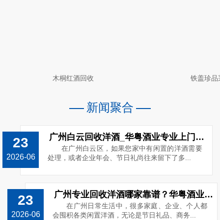
木桐红酒回收
铁盖珍品
新闻聚合
广州白云回收洋酒_华粤酒业专业上门回收路易十三_电话13538859989
23
在广州白云区，如果您家中有闲置的洋酒需要
2026-06
处理，或者企业年会、节日礼尚往来留下了多...
广州专业回收洋酒哪家靠谱？华粤酒业高价上门回收o洋酒
23
在广州日常生活中，很多家庭、企业、个人都
2026-06
会囤积各类闲置洋酒，无论是节日礼品、商务...