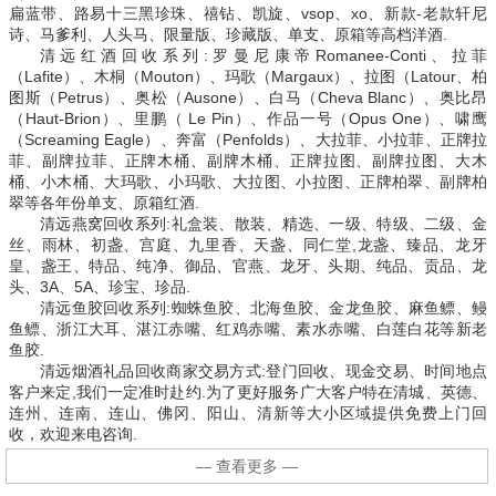
扁蓝带、路易十三黑珍珠、禧钻、凯旋、vsop、xo、新款-老款轩尼
诗、马爹利、人头马、限量版、珍藏版、单支、原箱等高档洋酒.
清远红酒回收系列:罗曼尼康帝Romanee-Conti、拉菲
（Lafite）、木桐（Mouton）、玛歌（Margaux）、拉图（Latour、柏
图斯（Petrus）、奥松（Ausone）、白马（Cheva Blanc）、奥比昂
（Haut-Brion）、里鹏（ Le Pin）、作品一号（Opus One）、啸鹰
（Screaming Eagle）、奔富（Penfolds）、大拉菲、小拉菲、正牌拉
菲、副牌拉菲、正牌木桶、副牌木桶、正牌拉图、副牌拉图、大木
桶、小木桶、大玛歌、小玛歌、大拉图、小拉图、正牌柏翠、副牌柏
翠等各年份单支、原箱红酒.
清远燕窝回收系列:礼盒装、散装、精选、一级、特级、二级、金
丝、雨林、初盏、宫庭、九里香、天盏、同仁堂,龙盏、臻品、龙牙
皇、盏王、特品、纯净、御品、官燕、龙牙、头期、纯品、贡品、龙
头、3A、5A、珍宝、珍品.
清远鱼胶回收系列:蜘蛛鱼胶、北海鱼胶、金龙鱼胶、麻鱼鳔、鳗
鱼鳔、浙江大耳、湛江赤嘴、红鸡赤嘴、素水赤嘴、白莲白花等新老
鱼胶.
清远烟酒礼品回收商家交易方式:登门回收、现金交易、时间地点
客户来定,我们一定准时赴约.为了更好服务广大客户特在清城、英德、
连州、连南、连山、佛冈、阳山、清新等大小区域提供免费上门回
收，欢迎来电咨询.
— 查看更多 —