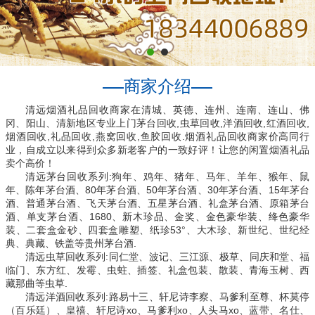
商家介绍
清远烟酒礼品回收商家在清城、英德、连州、连南、连山、佛
冈、阳山、清新地区专业上门茅台回收,虫草回收,洋酒回收,红酒回收,
烟酒回收,礼品回收,燕窝回收,鱼胶回收.烟酒礼品回收商家价高同行
业，自成立以来得到众多新老客户的一致好评！让您的闲置烟酒礼品
卖个高价！
清远茅台回收系列:狗年、鸡年、猪年、马年、羊年、猴年、鼠
年、陈年茅台酒、80年茅台酒、50年茅台酒、30年茅台酒、15年茅台
酒、普通茅台酒、飞天茅台酒、五星茅台酒、礼盒茅台酒、原箱茅台
酒、单支茅台酒、1680、新木珍品、金奖、金色豪华装、绛色豪华
装、二套盒金砂、四套盒雕塑、纸珍53°、大木珍、新世纪、世纪经
典、典藏、铁盖等贵州茅台酒.
清远虫草回收系列:同仁堂、波记、三江源、极草、同庆和堂、福
临门、东方红、发霉、虫蛀、插签、礼盒包装、散装、青海玉树、西
藏那曲等虫草.
清远洋酒回收系列:路易十三、轩尼诗李察、马爹利至尊、杯莫停
（百乐廷）、皇禧、轩尼诗xo、马爹利xo、人头马xo、蓝带、名仕、