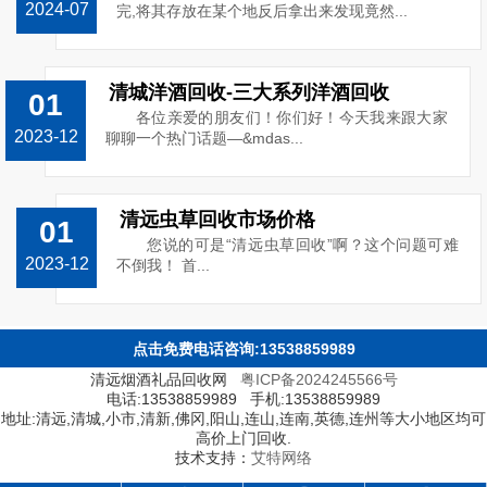
2024-07
完,将其存放在某个地反后拿出来发现竟然...
清城洋酒回收-三大系列洋酒回收
01
各位亲爱的朋友们！你们好！今天我来跟大家
2023-12
聊聊一个热门话题—&mdas...
清远虫草回收市场价格
01
您说的可是“清远虫草回收”啊？这个问题可难
2023-12
不倒我！ 首...
点击免费电话咨询:13538859989
清远烟酒礼品回收网
粤ICP备2024245566号
电话:13538859989 手机:13538859989
地址:清远,清城,小市,清新,佛冈,阳山,连山,连南,英德,连州等大小地区均可
高价上门回收.
技术支持：
艾特网络