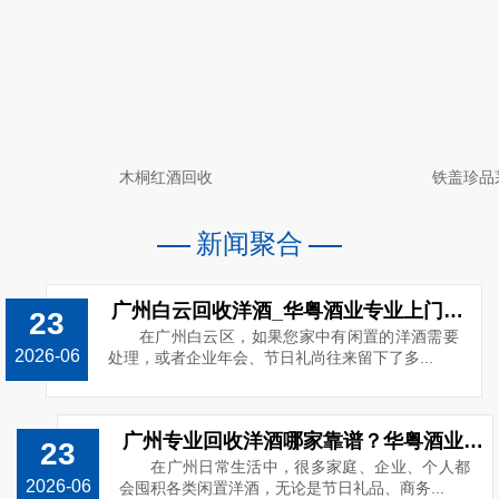
木桐红酒回收
铁盖珍品
新闻聚合
广州白云回收洋酒_华粤酒业专业上门回收路易十三_电话13538859989
23
在广州白云区，如果您家中有闲置的洋酒需要
2026-06
处理，或者企业年会、节日礼尚往来留下了多...
广州专业回收洋酒哪家靠谱？华粤酒业高价上门回收o洋酒
23
在广州日常生活中，很多家庭、企业、个人都
2026-06
会囤积各类闲置洋酒，无论是节日礼品、商务...