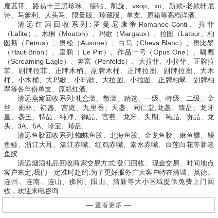
扁蓝带、路易十三黑珍珠、禧钻、凯旋、vsop、xo、新款-老款轩尼
诗、马爹利、人头马、限量版、珍藏版、单支、原箱等高档洋酒.
清远红酒回收系列:罗曼尼康帝Romanee-Conti、拉菲
（Lafite）、木桐（Mouton）、玛歌（Margaux）、拉图（Latour、柏
图斯（Petrus）、奥松（Ausone）、白马（Cheva Blanc）、奥比昂
（Haut-Brion）、里鹏（ Le Pin）、作品一号（Opus One）、啸鹰
（Screaming Eagle）、奔富（Penfolds）、大拉菲、小拉菲、正牌拉
菲、副牌拉菲、正牌木桶、副牌木桶、正牌拉图、副牌拉图、大木
桶、小木桶、大玛歌、小玛歌、大拉图、小拉图、正牌柏翠、副牌柏
翠等各年份单支、原箱红酒.
清远燕窝回收系列:礼盒装、散装、精选、一级、特级、二级、金
丝、雨林、初盏、宫庭、九里香、天盏、同仁堂,龙盏、臻品、龙牙
皇、盏王、特品、纯净、御品、官燕、龙牙、头期、纯品、贡品、龙
头、3A、5A、珍宝、珍品.
清远鱼胶回收系列:蜘蛛鱼胶、北海鱼胶、金龙鱼胶、麻鱼鳔、鳗
鱼鳔、浙江大耳、湛江赤嘴、红鸡赤嘴、素水赤嘴、白莲白花等新老
鱼胶.
清远烟酒礼品回收商家交易方式:登门回收、现金交易、时间地点
客户来定,我们一定准时赴约.为了更好服务广大客户特在清城、英德、
连州、连南、连山、佛冈、阳山、清新等大小区域提供免费上门回
收，欢迎来电咨询.
— 查看更多 —