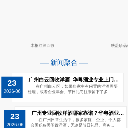
木桐红酒回收
铁盖珍品
新闻聚合
广州白云回收洋酒_华粤酒业专业上门回收路易十三_电话13538859989
23
在广州白云区，如果您家中有闲置的洋酒需要
2026-06
处理，或者企业年会、节日礼尚往来留下了多...
广州专业回收洋酒哪家靠谱？华粤酒业高价上门回收o洋酒
23
在广州日常生活中，很多家庭、企业、个人都
2026-06
会囤积各类闲置洋酒，无论是节日礼品、商务...