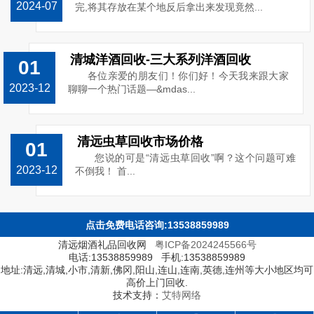
2024-07
完,将其存放在某个地反后拿出来发现竟然...
清城洋酒回收-三大系列洋酒回收
01
各位亲爱的朋友们！你们好！今天我来跟大家
2023-12
聊聊一个热门话题—&mdas...
清远虫草回收市场价格
01
您说的可是“清远虫草回收”啊？这个问题可难
2023-12
不倒我！ 首...
点击免费电话咨询:13538859989
清远烟酒礼品回收网
粤ICP备2024245566号
电话:13538859989 手机:13538859989
地址:清远,清城,小市,清新,佛冈,阳山,连山,连南,英德,连州等大小地区均可
高价上门回收.
技术支持：
艾特网络