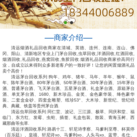
商家介绍
清远烟酒礼品回收商家在清城、英德、连州、连南、连山、佛
冈、阳山、清新地区专业上门茅台回收,虫草回收,洋酒回收,红酒回收,
烟酒回收,礼品回收,燕窝回收,鱼胶回收.烟酒礼品回收商家价高同行
业，自成立以来得到众多新老客户的一致好评！让您的闲置烟酒礼品
卖个高价！
清远茅台回收系列:狗年、鸡年、猪年、马年、羊年、猴年、鼠
年、陈年茅台酒、80年茅台酒、50年茅台酒、30年茅台酒、15年茅台
酒、普通茅台酒、飞天茅台酒、五星茅台酒、礼盒茅台酒、原箱茅台
酒、单支茅台酒、1680、新木珍品、金奖、金色豪华装、绛色豪华
装、二套盒金砂、四套盒雕塑、纸珍53°、大木珍、新世纪、世纪经
典、典藏、铁盖等贵州茅台酒.
清远虫草回收系列:同仁堂、波记、三江源、极草、同庆和堂、福
临门、东方红、发霉、虫蛀、插签、礼盒包装、散装、青海玉树、西
藏那曲等虫草.
清远洋酒回收系列:路易十三、轩尼诗李察、马爹利至尊、杯莫停
（百乐廷）、皇禧、轩尼诗xo、马爹利xo、人头马xo、蓝带、名仕、