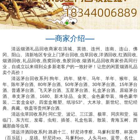
商家介绍
清远烟酒礼品回收商家在清城、英德、连州、连南、连山、佛
冈、阳山、清新地区专业上门茅台回收,虫草回收,洋酒回收,红酒回收,
烟酒回收,礼品回收,燕窝回收,鱼胶回收.烟酒礼品回收商家价高同行
业，自成立以来得到众多新老客户的一致好评！让您的闲置烟酒礼品
卖个高价！
清远茅台回收系列:狗年、鸡年、猪年、马年、羊年、猴年、鼠
年、陈年茅台酒、80年茅台酒、50年茅台酒、30年茅台酒、15年茅台
酒、普通茅台酒、飞天茅台酒、五星茅台酒、礼盒茅台酒、原箱茅台
酒、单支茅台酒、1680、新木珍品、金奖、金色豪华装、绛色豪华
装、二套盒金砂、四套盒雕塑、纸珍53°、大木珍、新世纪、世纪经
典、典藏、铁盖等贵州茅台酒.
清远虫草回收系列:同仁堂、波记、三江源、极草、同庆和堂、福
临门、东方红、发霉、虫蛀、插签、礼盒包装、散装、青海玉树、西
藏那曲等虫草.
清远洋酒回收系列:路易十三、轩尼诗李察、马爹利至尊、杯莫停
（百乐廷）、皇禧、轩尼诗xo、马爹利xo、人头马xo、蓝带、名仕、