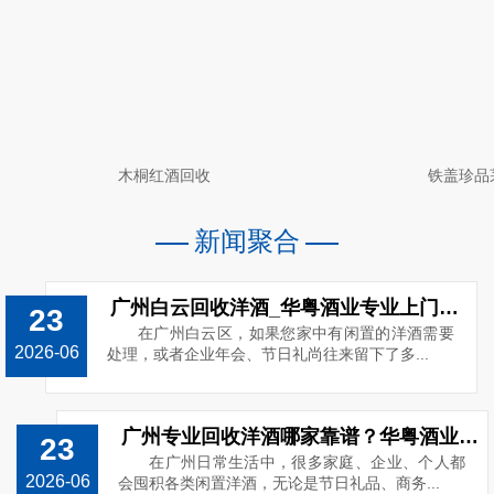
木桐红酒回收
铁盖珍品
新闻聚合
广州白云回收洋酒_华粤酒业专业上门回收路易十三_电话13538859989
23
在广州白云区，如果您家中有闲置的洋酒需要
2026-06
处理，或者企业年会、节日礼尚往来留下了多...
广州专业回收洋酒哪家靠谱？华粤酒业高价上门回收o洋酒
23
在广州日常生活中，很多家庭、企业、个人都
2026-06
会囤积各类闲置洋酒，无论是节日礼品、商务...