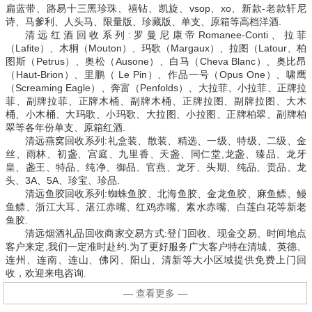
扁蓝带、路易十三黑珍珠、禧钻、凯旋、vsop、xo、新款-老款轩尼
诗、马爹利、人头马、限量版、珍藏版、单支、原箱等高档洋酒.
清远红酒回收系列:罗曼尼康帝Romanee-Conti、拉菲
（Lafite）、木桐（Mouton）、玛歌（Margaux）、拉图（Latour、柏
图斯（Petrus）、奥松（Ausone）、白马（Cheva Blanc）、奥比昂
（Haut-Brion）、里鹏（ Le Pin）、作品一号（Opus One）、啸鹰
（Screaming Eagle）、奔富（Penfolds）、大拉菲、小拉菲、正牌拉
菲、副牌拉菲、正牌木桶、副牌木桶、正牌拉图、副牌拉图、大木
桶、小木桶、大玛歌、小玛歌、大拉图、小拉图、正牌柏翠、副牌柏
翠等各年份单支、原箱红酒.
清远燕窝回收系列:礼盒装、散装、精选、一级、特级、二级、金
丝、雨林、初盏、宫庭、九里香、天盏、同仁堂,龙盏、臻品、龙牙
皇、盏王、特品、纯净、御品、官燕、龙牙、头期、纯品、贡品、龙
头、3A、5A、珍宝、珍品.
清远鱼胶回收系列:蜘蛛鱼胶、北海鱼胶、金龙鱼胶、麻鱼鳔、鳗
鱼鳔、浙江大耳、湛江赤嘴、红鸡赤嘴、素水赤嘴、白莲白花等新老
鱼胶.
清远烟酒礼品回收商家交易方式:登门回收、现金交易、时间地点
客户来定,我们一定准时赴约.为了更好服务广大客户特在清城、英德、
连州、连南、连山、佛冈、阳山、清新等大小区域提供免费上门回
收，欢迎来电咨询.
— 查看更多 —