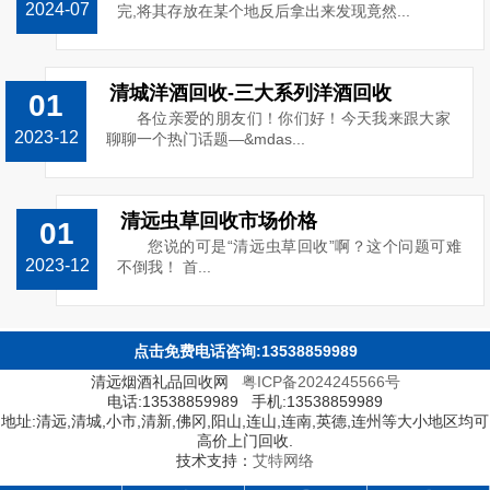
2024-07
完,将其存放在某个地反后拿出来发现竟然...
清城洋酒回收-三大系列洋酒回收
01
各位亲爱的朋友们！你们好！今天我来跟大家
2023-12
聊聊一个热门话题—&mdas...
清远虫草回收市场价格
01
您说的可是“清远虫草回收”啊？这个问题可难
2023-12
不倒我！ 首...
点击免费电话咨询:13538859989
清远烟酒礼品回收网
粤ICP备2024245566号
电话:13538859989 手机:13538859989
地址:清远,清城,小市,清新,佛冈,阳山,连山,连南,英德,连州等大小地区均可
高价上门回收.
技术支持：
艾特网络