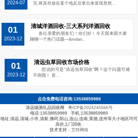
2024-07
完,将其存放在某个地反后拿出来发现竟然...
清城洋酒回收-三大系列洋酒回收
01
各位亲爱的朋友们！你们好！今天我来跟大家
2023-12
聊聊一个热门话题—&mdas...
清远虫草回收市场价格
01
您说的可是“清远虫草回收”啊？这个问题可难
2023-12
不倒我！ 首...
点击免费电话咨询:13538859989
清远烟酒礼品回收网
粤ICP备2024245566号
电话:13538859989 手机:13538859989
地址:清远,清城,小市,清新,佛冈,阳山,连山,连南,英德,连州等大小地区均可
高价上门回收.
技术支持：
艾特网络