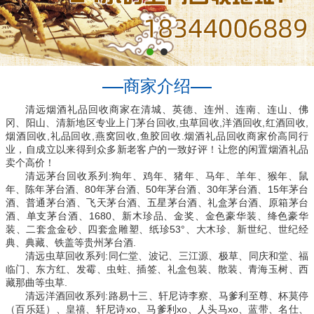
商家介绍
清远烟酒礼品回收商家在清城、英德、连州、连南、连山、佛
冈、阳山、清新地区专业上门茅台回收,虫草回收,洋酒回收,红酒回收,
烟酒回收,礼品回收,燕窝回收,鱼胶回收.烟酒礼品回收商家价高同行
业，自成立以来得到众多新老客户的一致好评！让您的闲置烟酒礼品
卖个高价！
清远茅台回收系列:狗年、鸡年、猪年、马年、羊年、猴年、鼠
年、陈年茅台酒、80年茅台酒、50年茅台酒、30年茅台酒、15年茅台
酒、普通茅台酒、飞天茅台酒、五星茅台酒、礼盒茅台酒、原箱茅台
酒、单支茅台酒、1680、新木珍品、金奖、金色豪华装、绛色豪华
装、二套盒金砂、四套盒雕塑、纸珍53°、大木珍、新世纪、世纪经
典、典藏、铁盖等贵州茅台酒.
清远虫草回收系列:同仁堂、波记、三江源、极草、同庆和堂、福
临门、东方红、发霉、虫蛀、插签、礼盒包装、散装、青海玉树、西
藏那曲等虫草.
清远洋酒回收系列:路易十三、轩尼诗李察、马爹利至尊、杯莫停
（百乐廷）、皇禧、轩尼诗xo、马爹利xo、人头马xo、蓝带、名仕、