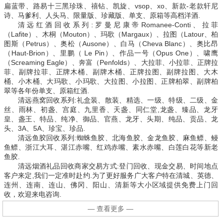
扁蓝带、路易十三黑珍珠、禧钻、凯旋、vsop、xo、新款-老款轩尼
诗、马爹利、人头马、限量版、珍藏版、单支、原箱等高档洋酒.
清远红酒回收系列:罗曼尼康帝Romanee-Conti、拉菲
（Lafite）、木桐（Mouton）、玛歌（Margaux）、拉图（Latour、柏
图斯（Petrus）、奥松（Ausone）、白马（Cheva Blanc）、奥比昂
（Haut-Brion）、里鹏（ Le Pin）、作品一号（Opus One）、啸鹰
（Screaming Eagle）、奔富（Penfolds）、大拉菲、小拉菲、正牌拉
菲、副牌拉菲、正牌木桶、副牌木桶、正牌拉图、副牌拉图、大木
桶、小木桶、大玛歌、小玛歌、大拉图、小拉图、正牌柏翠、副牌柏
翠等各年份单支、原箱红酒.
清远燕窝回收系列:礼盒装、散装、精选、一级、特级、二级、金
丝、雨林、初盏、宫庭、九里香、天盏、同仁堂,龙盏、臻品、龙牙
皇、盏王、特品、纯净、御品、官燕、龙牙、头期、纯品、贡品、龙
头、3A、5A、珍宝、珍品.
清远鱼胶回收系列:蜘蛛鱼胶、北海鱼胶、金龙鱼胶、麻鱼鳔、鳗
鱼鳔、浙江大耳、湛江赤嘴、红鸡赤嘴、素水赤嘴、白莲白花等新老
鱼胶.
清远烟酒礼品回收商家交易方式:登门回收、现金交易、时间地点
客户来定,我们一定准时赴约.为了更好服务广大客户特在清城、英德、
连州、连南、连山、佛冈、阳山、清新等大小区域提供免费上门回
收，欢迎来电咨询.
— 查看更多 —