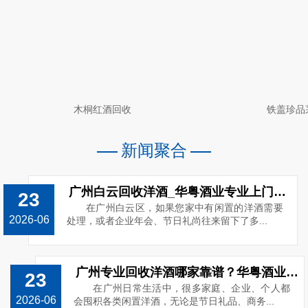
木桐红酒回收
铁盖珍品
新闻聚合
广州白云回收洋酒_华粤酒业专业上门回收路易十三_电话13538859989
23
在广州白云区，如果您家中有闲置的洋酒需要
2026-06
处理，或者企业年会、节日礼尚往来留下了多...
广州专业回收洋酒哪家靠谱？华粤酒业高价上门回收o洋酒
23
在广州日常生活中，很多家庭、企业、个人都
2026-06
会囤积各类闲置洋酒，无论是节日礼品、商务...